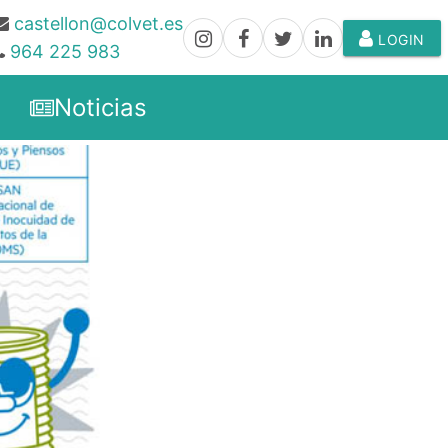
castellon@colvet.es
LOGIN
964 225 983
Noticias