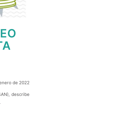
DEO
TA
 enero de 2022
SAN), describe
.