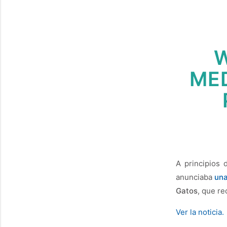
W
ME
A principios 
anunciaba
una
Gatos
, que re
Ver la noticia.