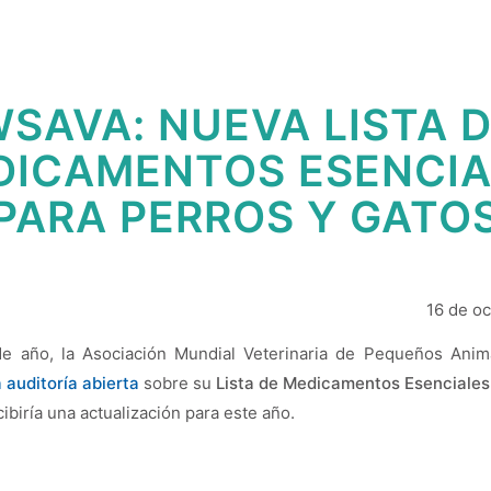
SAVA: NUEVA LISTA 
DICAMENTOS ESENCIA
PARA PERROS Y GATO
16 de o
de año, la Asociación Mundial Veterinaria de Pequeños Anim
 auditoría abierta
sobre su
Lista de Medicamentos Esenciales
cibiría una actualización para este año.