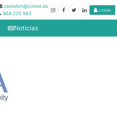
castellon@colvet.es
LOGIN
964 225 983
Noticias